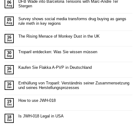
DFB Wade into Barcelona Tensions with Marc-Andre Ter
06
Stergen
Aug
Survey shows social media transforms drug buying as gangs
05
rule meth in key regions
Aug
The Rising Menace of Monkey Dust in the UK
16
Jun
Troparil entdecken: Was Sie wissen müssen
30
Sep
Kaufen Sie Flakka A-PVP in Deutschland
16
Jan
Enthüllung von Troparil: Verständnis seiner Zusammensetzung
16
und seines Herstellungsprozesses
Jan
How to use JWH-018
19
Oct
Is JWH-018 Legal in USA
18
Oct