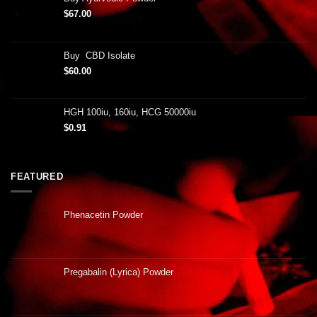
$
67.00
Buy CBD Isolate
$
60.00
HGH 100iu, 160iu, HCG 50000iu
$
0.91
FEATURED
Phenacetin Powder
Pregabalin (Lyrica) Powder