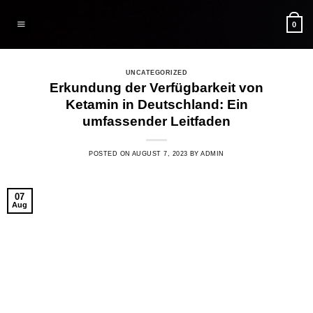
Skip
to
0
content
UNCATEGORIZED
Erkundung der Verfügbarkeit von
Ketamin in Deutschland: Ein
umfassender Leitfaden
POSTED ON
AUGUST 7, 2023
BY
ADMIN
07
Aug