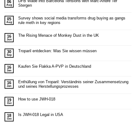
DFB Wade into Barcelona Tensions with Marc-Andre Ter
06
Stergen
Aug
Survey shows social media transforms drug buying as gangs
05
rule meth in key regions
Aug
The Rising Menace of Monkey Dust in the UK
16
Jun
Troparil entdecken: Was Sie wissen müssen
30
Sep
Kaufen Sie Flakka A-PVP in Deutschland
16
Jan
Enthüllung von Troparil: Verständnis seiner Zusammensetzung
16
und seines Herstellungsprozesses
Jan
How to use JWH-018
19
Oct
Is JWH-018 Legal in USA
18
Oct