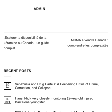
ADMIN
:Explorer la disponibilité de la
MDMA à vendre Canada :
kétamine au Canada : un guide
comprendre les complexités
complet
RECENT POSTS
Venezuela and Drug Cartels: A Deepening Crisis of Crime,
10
Corruption, and Collapse
Jan
Hansi Flick very closely monitoring 19-year-old injured
06
Barcelona youngster
Aug