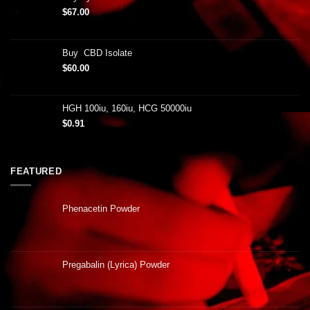
$
67.00
Buy CBD Isolate
$
60.00
HGH 100iu, 160iu, HCG 50000iu
$
0.91
FEATURED
Phenacetin Powder
Pregabalin (Lyrica) Powder