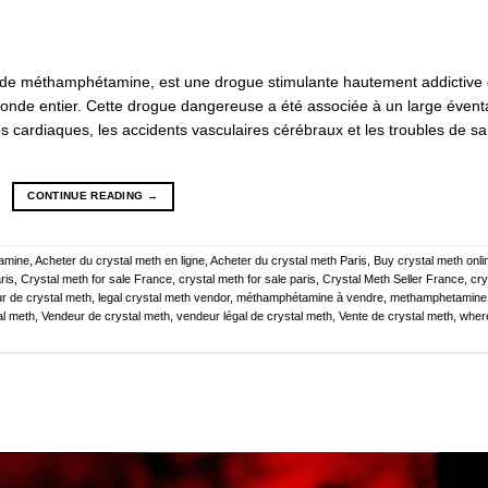
 de méthamphétamine, est une drogue stimulante hautement addictive 
onde entier. Cette drogue dangereuse a été associée à un large éventa
cardiaques, les accidents vasculaires cérébraux et les troubles de sa
CONTINUE READING
→
tamine
,
Acheter du crystal meth en ligne
,
Acheter du crystal meth Paris
,
Buy crystal meth onli
ris
,
Crystal meth for sale France
,
crystal meth for sale paris
,
Crystal Meth Seller France
,
cry
ur de crystal meth
,
legal crystal meth vendor
,
méthamphétamine à vendre
,
methamphetamine
al meth
,
Vendeur de crystal meth
,
vendeur légal de crystal meth
,
Vente de crystal meth
,
wher