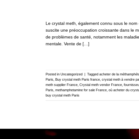
Le crystal meth, également connu sous le nom
suscite une préoccupation croissante dans le m
de problèmes de santé, notamment les maladies 
mentale. Vente de […]
Posted in
Uncategorized
|
Tagged
acheter de la méthamphé
Paris
,
Buy crystal meth Paris france
,
crystal meth à vendre pa
meth supplier France
,
Crystal meth vendor France
,
fournisse
Paris
,
methamphetamine for sale France
,
où acheter du cryst
buy crystal meth Paris