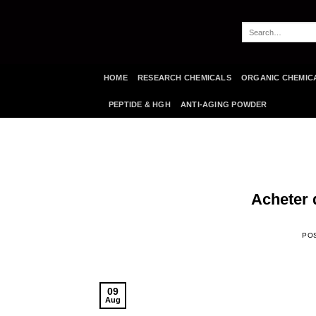
Skip
to
Search
content
for:
HOME
RESEARCH CHEMICALS
ORGANIC CHEMIC
PEPTIDE & HGH
ANTI-AGING POWDER
Acheter 
PO
09
Aug