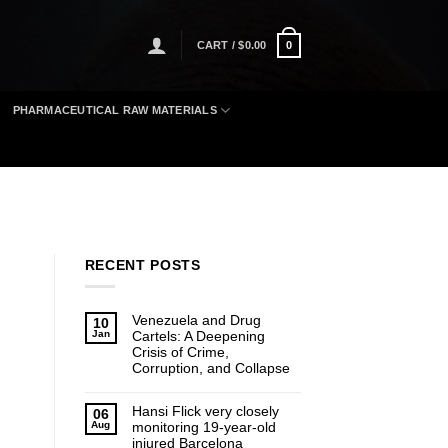
CART /
$
0.00
0
PHARMACEUTICAL RAW MATERIALS
RECENT POSTS
Venezuela and Drug
10
Jan
Cartels: A Deepening
Crisis of Crime,
Corruption, and Collapse
Hansi Flick very closely
06
Aug
monitoring 19-year-old
injured Barcelona