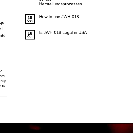
Herstellungsprozesses
How to use JWH-018
19
Oct
qui
il
Is JWH-018 Legal in USA
18
nté
Oct
ne
stal
 buy
e to